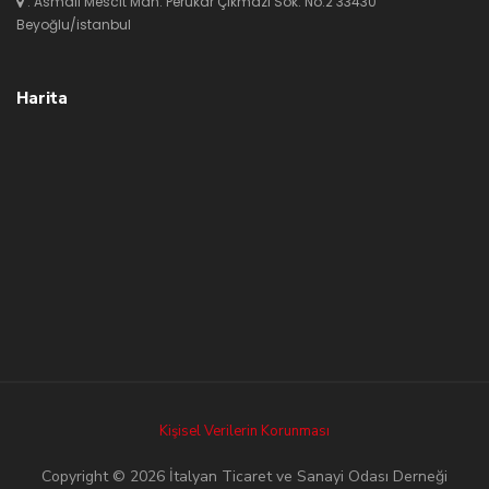
: Asmalı Mescit Mah. Perukar Çıkmazı Sok. No:2 33430
Beyoğlu/istanbul
Harita
Kişisel Verilerin Korunması
Copyright © 2026 İtalyan Ticaret ve Sanayi Odası Derneği