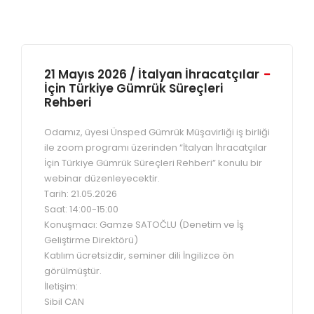
21 Mayıs 2026 / İtalyan İhracatçılar
İçin Türkiye Gümrük Süreçleri
Rehberi
Odamız, üyesi Ünsped Gümrük Müşavirliği iş birliği
ile zoom programı üzerinden “İtalyan İhracatçılar
İçin Türkiye Gümrük Süreçleri Rehberi” konulu bir
webinar düzenleyecektir.
Tarih: 21.05.2026
Saat: 14:00-15:00
Konuşmacı: Gamze SATOČLU (Denetim ve İş
Geliştirme Direktörü)
Katılım ücretsizdir, seminer dili İngilizce ön
görülmüştür.
İletişim:
Sibil CAN