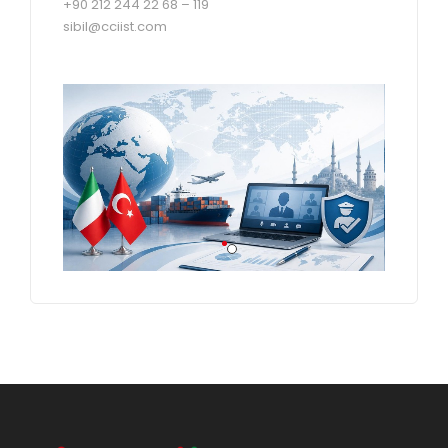
+90 212 244 22 68 – 119
sibil@cciist.com