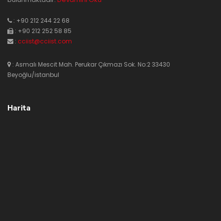
: +90 212 244 22 68
: +90 212 252 58 85
:
cciist@cciist.com
: Asmalı Mescit Mah. Perukar Çıkmazı Sok. No:2 33430
Beyoğlu/istanbul
Harita