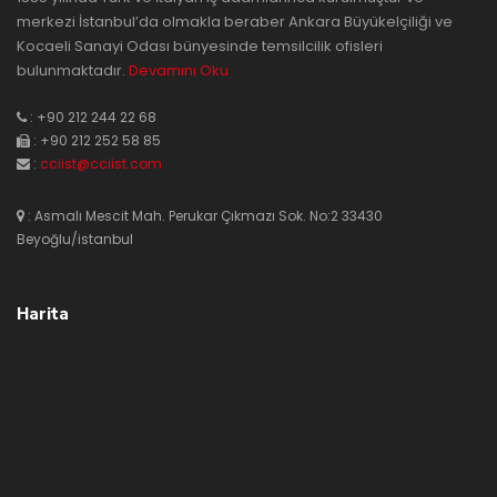
merkezi İstanbul’da olmakla beraber Ankara Büyükelçiliği ve
Kocaeli Sanayi Odası bünyesinde temsilcilik ofisleri
bulunmaktadır.
Devamını Oku
: +90 212 244 22 68
: +90 212 252 58 85
:
cciist@cciist.com
: Asmalı Mescit Mah. Perukar Çıkmazı Sok. No:2 33430
Beyoğlu/istanbul
Harita