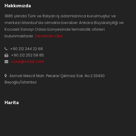
Hakkımızda
1885 yılında Türk ve İtalyan iş adamlarınca kurulmuştur ve
merkezi İstanbul’da olmakla beraber Ankara Büyükelçiliği ve
Kocaeli Sanayi Odası bünyesinde temsilcilik ofisleri
bulunmaktadır.
Devamını Oku
: +90 212 244 22 68
: +90 212 252 58 85
:
cciist@cciist.com
: Asmalı Mescit Mah. Perukar Çıkmazı Sok. No:2 33430
Beyoğlu/istanbul
Harita