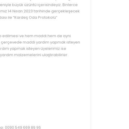
niyle büyük üzüntü içerisindeyiz. Binlerce
damız 14 Nisan 2023 tarihinde gerçekleşecek
ası ile “Kardeş Oda Protokolü”
kip edilmesi ve hem maddi hem de ayni
ır. Bu çerçevede maddi yardım yapmak isteyen
yardım yapmak isteyen üyelerimiz ise
k yardım malzemelerini ulaştırabilirler.
Cep: 0090 549 669 89 96