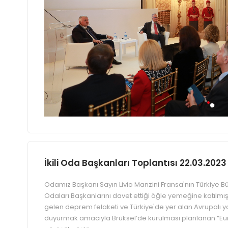
İkili Oda Başkanları Toplantısı 22.03.2023
Odamız Başkanı Sayın Livio Manzini Fransa'nın Türkiye Büy
Odaları Başkanlarını davet ettiği öğle yemeğine katılm
gelen deprem felaketi ve Türkiye'de yer alan Avrupalı yat
duyurmak amacıyla Brüksel’de kurulması planlanan “Europ