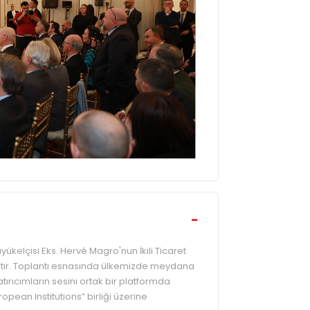
ükelçisi Eks. Hervé Magro'nun İkili Ticaret
ıştır. Toplantı esnasında ülkemizde meydana
ırıcımların sesini ortak bir platformda
ean Institutions” birliği üzerine