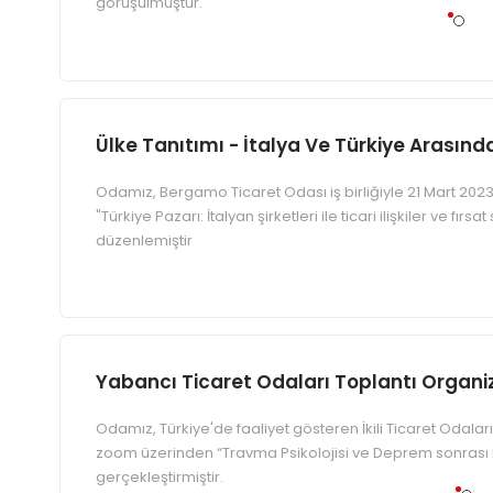
görüşülmüştür.
Ülke Tanıtımı - İtalya Ve Türkiye Arasındak
Odamız, Bergamo Ticaret Odası iş birliğiyle 21 Mart 202
"Türkiye Pazarı: İtalyan şirketleri ile ticari ilişkiler ve fı
düzenlemiştir
Yabancı Ticaret Odaları Toplantı Organi
Odamız, Türkiye'de faaliyet gösteren İkili Ticaret Odaları ve
zoom üzerinden “Travma Psikolojisi ve Deprem sonrası Ps
gerçekleştirmiştir.