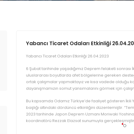
Yabancı Ticaret Odaları Etkinliği 26.04.2
Yabancı Ticaret Odaları Etkinliği 26.04.2023
6 Şubat tarihinde yaşadığımız Deprem felaketi sonrası İ
uluslararası boyutlarda afet bölgelerine gereken desteği
ortak çalışmalar yapmaktayız ve kısa vadede olduğu k
dayanışmamızın somut yansımalarını görmek için çalı
Bu kapsamda Odamız Türkiye’de faaliyet gösteren İkili Y
başlığı altındaki dördüncü etkinliğini düzenlemiştir. “Tem
2023 tarihinde Japon Deprem Uzmanı Moriwaki Yoshinor
koordinatörü Rezzak Elazsat sunumuyla gerçekleşmiştir