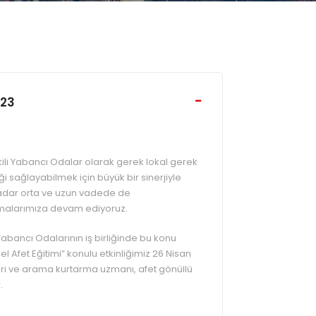
023
kili Yabancı Odalar olarak gerek lokal gerek
 sağlayabilmek için büyük bir sinerjiyle
adar orta ve uzun vadede de
şmalarımıza devam ediyoruz.
abancı Odalarının iş birliğinde bu konu
el Afet Eğitimi” konulu etkinliğimiz 26 Nisan
i ve arama kurtarma uzmanı, afet gönüllü
.