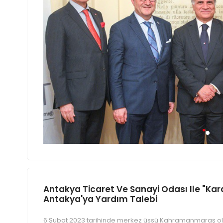
Antakya Ticaret Ve Sanayi Odası Ile "Ka
Antakya'ya Yardım Talebi
6 Şubat 2023 tarihinde merkez üssü Kahramanmaraş olm