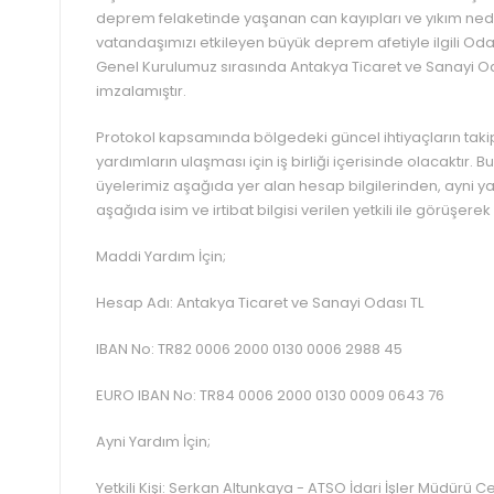
deprem felaketinde yaşanan can kayıpları ve yıkım nede
vatandaşımızı etkileyen büyük deprem afetiyle ilgili O
Genel Kurulumuz sırasında Antakya Ticaret ve Sanayi Od
imzalamıştır.
Protokol kapsamında bölgedeki güncel ihtiyaçların ta
yardımların ulaşması için iş birliği içerisinde olacakt
üyelerimiz aşağıda yer alan hesap bilgilerinden, ayni 
aşağıda isim ve irtibat bilgisi verilen yetkili ile görüşere
Maddi Yardım İçin;
Hesap Adı: Antakya Ticaret ve Sanayi Odası TL
IBAN No: TR82 0006 2000 0130 0006 2988 45
EURO IBAN No: TR84 0006 2000 0130 0009 0643 76
Ayni Yardım İçin;
Yetkili Kişi: Serkan Altunkaya - ATSO İdari İşler Müdürü 