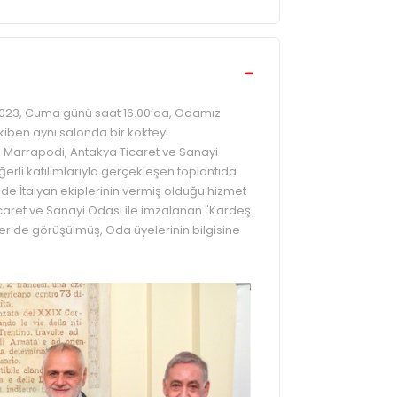
.2023, Cuma günü saat 16.00’da, Odamız
kiben aynı salonda bir kokteyl
io Marrapodi, Antakya Ticaret ve Sanayi
rli katılımlarıyla gerçekleşen toplantıda
e İtalyan ekiplerinin vermiş olduğu hizmet
icaret ve Sanayi Odası ile imzalanan "Kardeş
r de görüşülmüş, Oda üyelerinin bilgisine