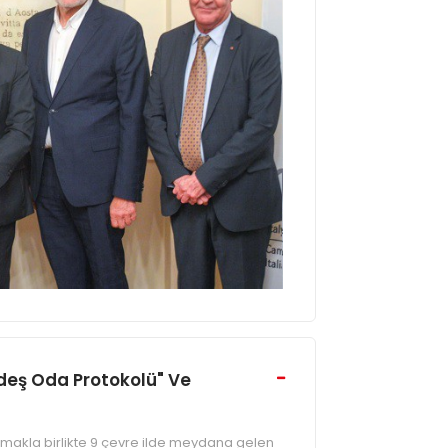
rdeş Oda Protokolü" Ve
akla birlikte 9 çevre ilde meydana gelen