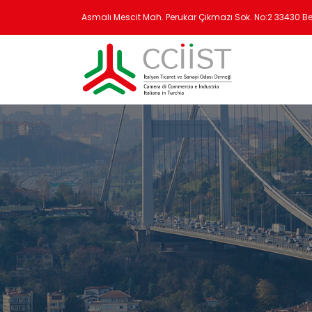
Asmalı Mescit Mah. Perukar Çıkmazı Sok. No:2 33430 B
cciist@cciist.com